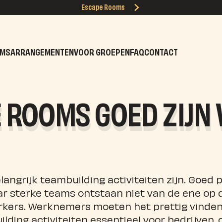
Escape Rooms
OMS
ARRANGEMENTEN
VOOR GROEPEN
FAQ
CONTACT
ROOMS GOED ZIJN
langrijk teambuilding activiteiten zijn. Goed
r sterke teams ontstaan niet van de ene op d
kers. Werknemers moeten het prettig vinde
ilding activiteiten essentieel voor bedrijven