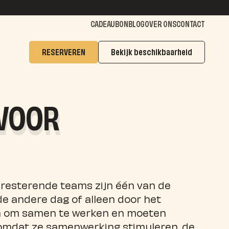
CADEAUBON
BLOG
OVER ONS
CONTACT
RESERVEREN
Bekijk beschikbaarheid
 VOOR
 presterende teams zijn één van de
e andere dag of alleen door het
n om samen te werken en moeten
, omdat ze samenwerking stimuleren, de